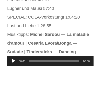
Lugner und Mausi 57:40
SPECIAL: COLA-Verkostung! 1:04:20
Lust und Liebe 1:28:55
Musiktipps:
Michel Sardou — La maladie
d’amour
|
Cesaria Evora/Bonga —
Sodade
|
Tindersticks — Dancing
Audio-
00:00
00:00
Player