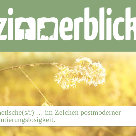
hetische(s/r) … im Zeichen postmoderner
ntierungslosigkeit.