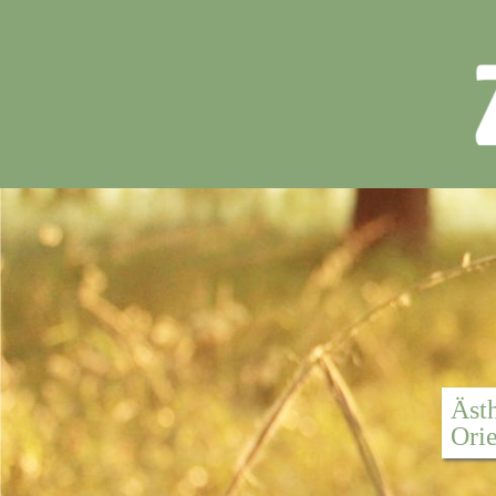
Äst
Orie